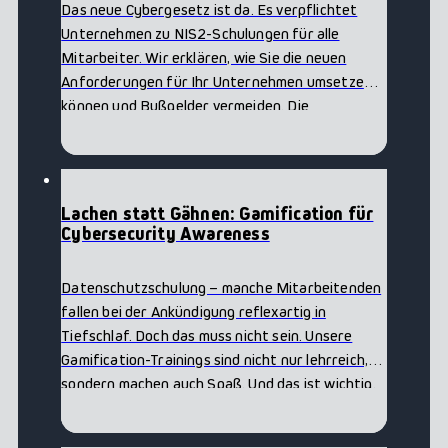
Das neue Cybergesetz ist da. Es verpflichtet
Unternehmen zu NIS2-Schulungen für alle
Mitarbeiter. Wir erklären, wie Sie die neuen
Anforderungen für Ihr Unternehmen umsetzen
können und Bußgelder vermeiden. Die
Awareness
Cybersecurity‑Landschaft hat sich grundlegend
Gamification
verändert. Denn seit…
Lachen statt Gähnen: Gamification für
Cybersecurity Awareness
Datenschutzschulung – manche Mitarbeitenden
fallen bei der Ankündigung reflexartig in
Tiefschlaf. Doch das muss nicht sein. Unsere
Gamification-Trainings sind nicht nur lehrreich,
sondern machen auch Spaß. Und das ist wichtig.
Denn wir sind überzeugt: Wer beim…
Awareness