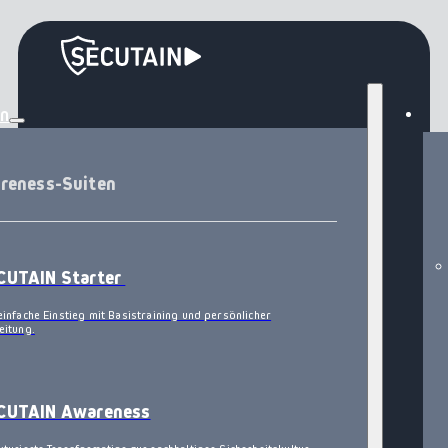
en
reness-Suiten
CUTAIN Starter
einfache Einstieg mit Basistraining und persönlicher
eitung.
CUTAIN Awareness