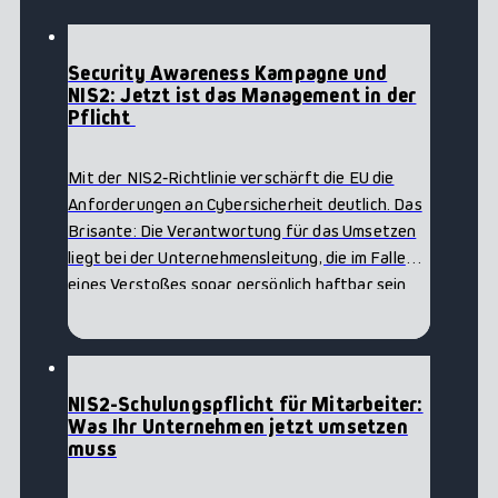
NIS2
Security Awareness Kampagne und
NIS2: Jetzt ist das Management in der
Pflicht
Mit der NIS2‑Richtlinie verschärft die EU die
Anforderungen an Cybersicherheit deutlich. Das
Brisante: Die Verantwortung für das Umsetzen
liegt bei der Unternehmensleitung, die im Falle
Awareness
eines Verstoßes sogar persönlich haftbar sein
Cybersecurity Awareness-Schulung
kann. Klar ist: Technische Maßnahmen…
NIS2
NIS2-Schulungspflicht für Mitarbeiter:
Was Ihr Unternehmen jetzt umsetzen
muss