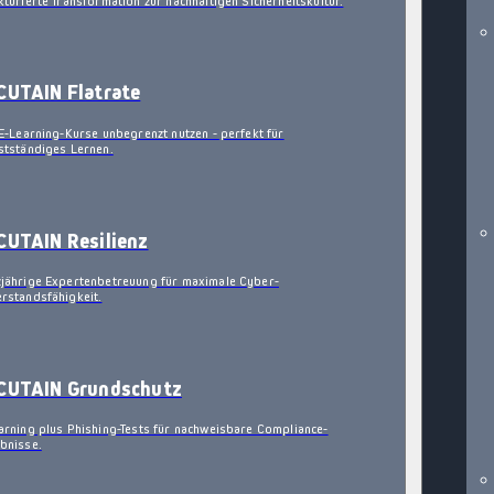
kturierte Transformation zur nachhaltigen Sicherheitskultur.
CUTAIN Flatrate
 E-Learning-Kurse unbegrenzt nutzen - perfekt für
stständiges Lernen.
CUTAIN Resilienz
jährige Expertenbetreuung für maximale Cyber-
rstandsfähigkeit.
CUTAIN Grundschutz
arning plus Phishing-Tests für nachweisbare Compliance-
bnisse.