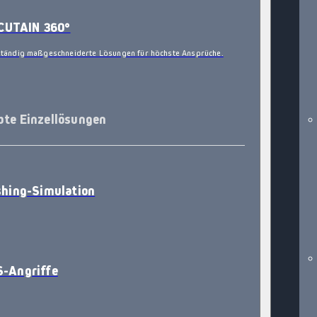
CUTAIN 360°
ständig maßgeschneiderte Lösungen für höchste Ansprüche.
bte Einzellösungen
shing-Simulation
-Angriffe