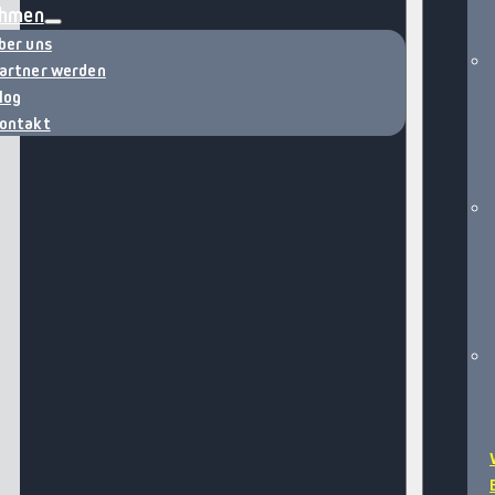
ehmen
ber uns
artner werden
log
ontakt