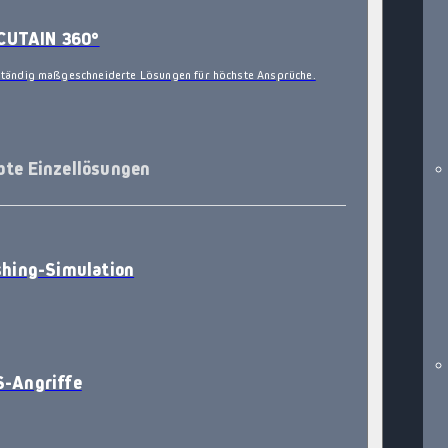
CUTAIN 360°
ständig maßgeschneiderte Lösungen für höchste Ansprüche.
bte Einzellösungen
shing-Simulation
-Angriffe