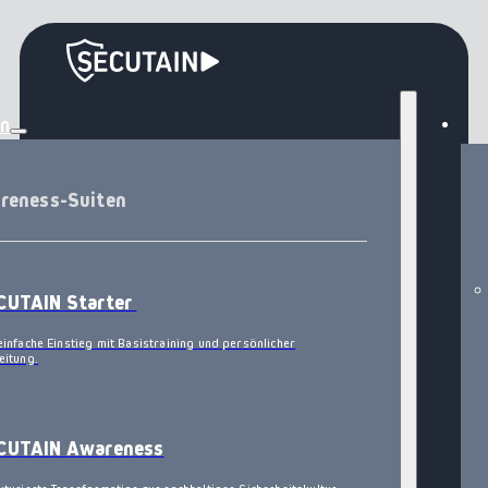
en
reness-Suiten
CUTAIN Starter
einfache Einstieg mit Basistraining und persönlicher
eitung.
CUTAIN Awareness