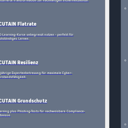
kturierte Transformation zur nachhaltigen Sicherheitskultur.
CUTAIN Flatrate
 E-Learning-Kurse unbegrenzt nutzen - perfekt für
stständiges Lernen.
CUTAIN Resilienz
jährige Expertenbetreuung für maximale Cyber-
rstandsfähigkeit.
CUTAIN Grundschutz
arning plus Phishing-Tests für nachweisbare Compliance-
bnisse.