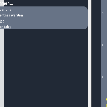
ehmen
ber uns
artner werden
log
ontakt